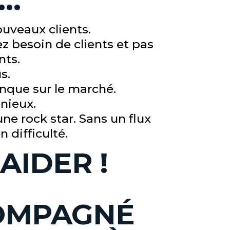
L…
ouveaux clients.
ez besoin de clients et pas
nts.
s.
nque sur le marché.
nieux.
 une rock star. Sans un flux
n difficulté.
AIDER !
COMPAGNÉ