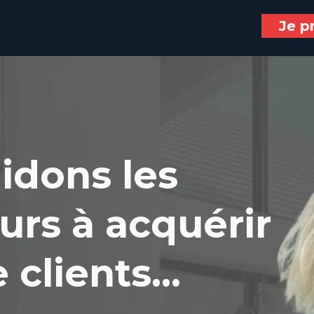
Je p
idons les
urs à acquérir
 clients...